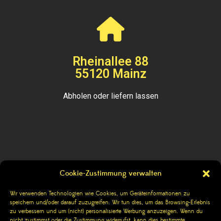
Rheinallee 88
55120 Mainz
Abholen oder liefern lassen
Cookie-Zustimmung verwalten
Kontakt
Wir verwenden Technologien wie Cookies, um Geräteinformationen zu
speichern und/oder darauf zuzugreifen. Wir tun dies, um das Browsing-Erlebnis
Impressum
zu verbessern und um (nicht) personalisierte Werbung anzuzeigen. Wenn du
nicht zustimmst oder die Zustimmung widerrufst, kann dies bestimmte