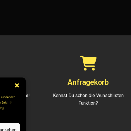
943
Anfragekorb
gen erreichbar!
Kennst Du schon die Wunschlisten
 und/oder
 (nicht)
Funktion?
ung
 ansehen