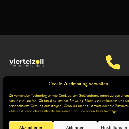
06131 2767
BLOG
Cookie-Zustimmung verwalten
Wir sind für sämtliche Rückfra
Wir verwenden Technologien wie Cookies, um Geräteinformationen zu speichern
darauf zuzugreifen. Wir tun dies, um das Browsing-Erlebnis zu verbessern und um
personalisierte Werbung anzuzeigen. Wenn du nicht zustimmst oder die Zustimm
widerrufst, kann dies bestimmte Merkmale und Funktionen beeinträchtigen.
Akzeptieren
Ablehnen
Einstellungen