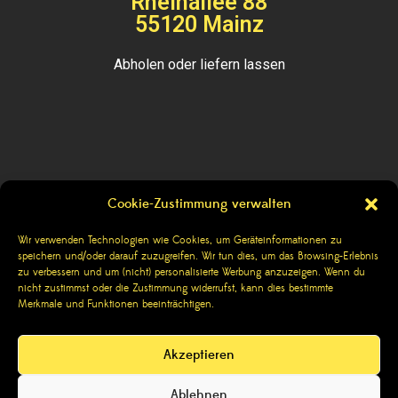
Rheinallee 88
55120 Mainz
Abholen oder liefern lassen
Cookie-Zustimmung verwalten
Kontakt
Wir verwenden Technologien wie Cookies, um Geräteinformationen zu
speichern und/oder darauf zuzugreifen. Wir tun dies, um das Browsing-Erlebnis
Impressum
zu verbessern und um (nicht) personalisierte Werbung anzuzeigen. Wenn du
nicht zustimmst oder die Zustimmung widerrufst, kann dies bestimmte
Datenschutzerklärung
Merkmale und Funktionen beeinträchtigen.
AGBs
Akzeptieren
FAQ
Ablehnen