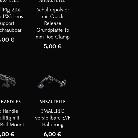
BAUTEILE
ANBAUTEILE
llRig 2151
Schulterpolster
 LWS Lens
mit Quick
upport
Release
chraubbar
Grundplatte 15
mm Rod Clamp
4,00
€
5,00
€
 HANDLES
ANBAUTEILE
p Handle
SMALLRIG
llRig mit
verstellbare EVF
Rail Mount
Halterung
4,00
€
6,00
€