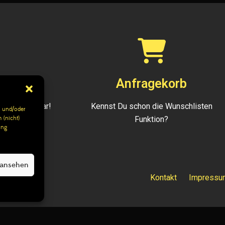
943
Anfragekorb
gen erreichbar!
Kennst Du schon die Wunschlisten
 und/oder
Funktion?
 (nicht)
ung
 ansehen
Reserved.
Kontakt
Impressu