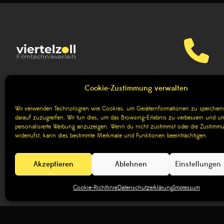
06131 2767
BLOG
Cookie-Zustimmung verwalten
Wir sind für sämtliche Rückfra
Wir verwenden Technologien wie Cookies, um Geräteinformationen zu speichern
darauf zuzugreifen. Wir tun dies, um das Browsing-Erlebnis zu verbessern und um
personalisierte Werbung anzuzeigen. Wenn du nicht zustimmst oder die Zustimm
widerrufst, kann dies bestimmte Merkmale und Funktionen beeinträchtigen.
Akzeptieren
Ablehnen
Einstellungen
6Copyright © 2026 viertelzoll Filmtechnikverleih. All Rights 
Cookie-Richtlinie
Datenschutzerklärung
Impressum