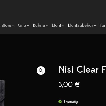
nitore
Grip
Bühne
Licht
Lichtzubehör
To
Nisi Clear F
3,00
€
1 vorrätig