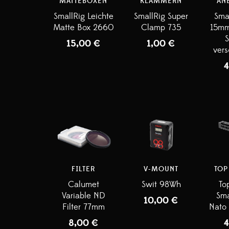
MATTEBOXEN
KLAMMERN
AN
SmallRig Leichte
SmallRig Super
Sma
Matte Box 2660
Clamp 735
15mm
S
15,00
€
1,00
€
vers
FILTER
V-MOUNT
TOP
Calumet
Swit 98Wh
To
Variable ND
Sma
10,00
€
Filter 77mm
Nato 
8,00
€