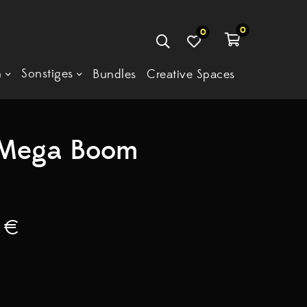
0
0
n
Sonstiges
Bundles
Creative Spaces
 Mega Boom
0
€