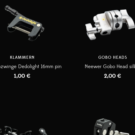
KLAMMERN
GOBO HEADS
bzwinge Dedolight 16mm pin
Neewer Gobo Head sil
1,00
€
2,00
€