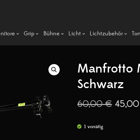
nitore
Grip
Bühne
Licht
Lichtzubehör
To
Manfrotto
Schwarz
60,00
€
45,0
1 vorrätig