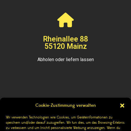
Rheinallee 88
55120 Mainz
Abholen oder liefern lassen
Cookie-Zustimmung verwalten
Kontakt
Wir verwenden Technologien wie Cookies, um Geräteinformationen zu
speichern und/oder darauf zuzugreifen. Wir tun dies, um das Browsing-Erlebnis
Impressum
zu verbessern und um (nicht) personalisierte Werbung anzuzeigen. Wenn du