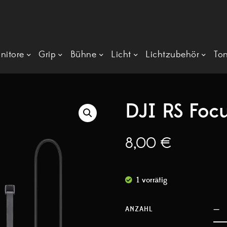
nitore
Grip
Bühne
Licht
Lichtzubehör
To
DJI RS Foc
8,00
€
1 vorrätig
ANZAHL